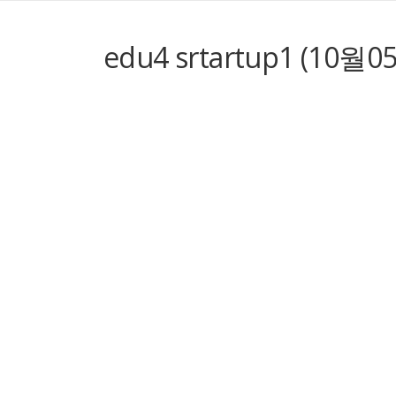
edu4 srtartup1 (10월0