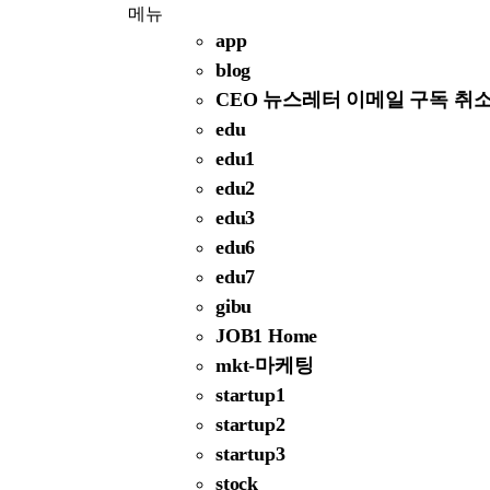
메뉴
app
blog
CEO 뉴스레터 이메일 구독 취
edu
edu1
edu2
edu3
edu6
edu7
gibu
JOB1 Home
mkt-마케팅
startup1
startup2
startup3
stock