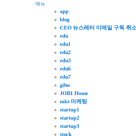
메뉴
app
blog
CEO 뉴스레터 이메일 구독 취
edu
edu1
edu2
edu3
edu6
edu7
gibu
JOB1 Home
mkt-마케팅
startup1
startup2
startup3
stock