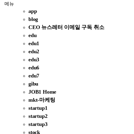
메뉴
app
blog
CEO 뉴스레터 이메일 구독 취소
edu
edu1
edu2
edu3
edu6
edu7
gibu
JOB1 Home
mkt-마케팅
startup1
startup2
startup3
stock