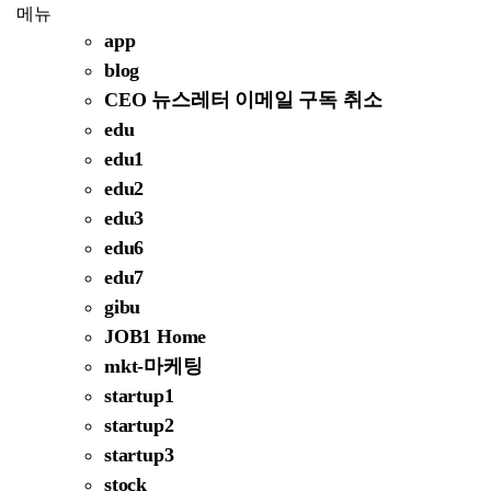
메뉴
app
blog
CEO 뉴스레터 이메일 구독 취소
edu
edu1
edu2
edu3
edu6
edu7
gibu
JOB1 Home
mkt-마케팅
startup1
startup2
startup3
stock