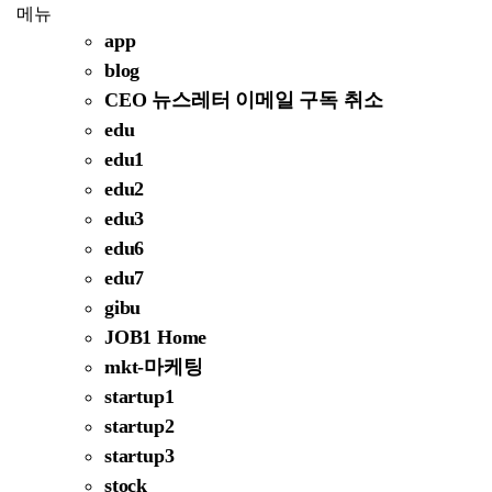
메뉴
app
blog
CEO 뉴스레터 이메일 구독 취소
edu
edu1
edu2
edu3
edu6
edu7
gibu
JOB1 Home
mkt-마케팅
startup1
startup2
startup3
stock