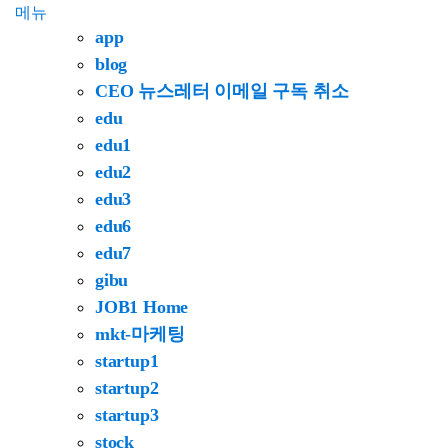
메뉴
app
blog
CEO 뉴스레터 이메일 구독 취소
edu
edu1
edu2
edu3
edu6
edu7
gibu
JOB1 Home
mkt-마케팅
startup1
startup2
startup3
stock