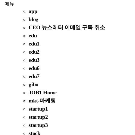
메뉴
app
blog
CEO 뉴스레터 이메일 구독 취소
edu
edu1
edu2
edu3
edu6
edu7
gibu
JOB1 Home
mkt-마케팅
startup1
startup2
startup3
stock