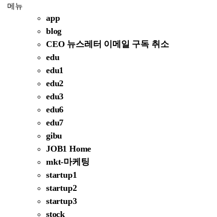
메뉴
app
blog
CEO 뉴스레터 이메일 구독 취소
edu
edu1
edu2
edu3
edu6
edu7
gibu
JOB1 Home
mkt-마케팅
startup1
startup2
startup3
stock